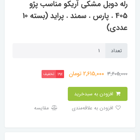
رله دوبل مشکی آریکو مناسب پژو
405 . پارس . سمند . پراید (بسته 10
عددی)
تعداد
2,615,000
تومان
3,205,000
تخفیف
19٪
افزودن به سبدخرید
افزودن به علاقه‌مندی
مقایسه