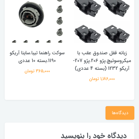
زبانه قفل صندوق عقب با
سوکت راهنما تیبا.ساینا آریکو
میکروسوئیچ.پژو 206.پژو 207-
1190.بسته 10 عددی
آریکو 1232 (بسته 4 عددی)
365,000 تومان
1,186,000 تومان
دیدگاه‌ها
دیدگاه خود را بنویسید