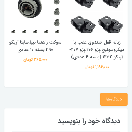
زبانه قفل صندوق عقب با
سوکت راهنما تیبا.ساینا آریکو
میکروسوئیچ.پژو 206.پژو 207-
1190.بسته 10 عددی
آریکو 1232 (بسته 4 عددی)
365,000 تومان
1,186,000 تومان
دیدگاه‌ها
دیدگاه خود را بنویسید