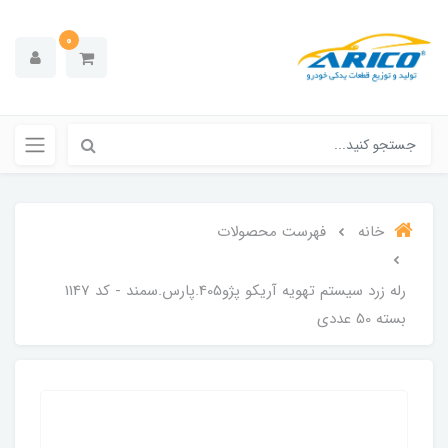
0
خانه
فهرست محصولات
رله زرد سیستم تهویه آریکو پژو405.پارس.سمند - کد 1147
بسته 50 عددی