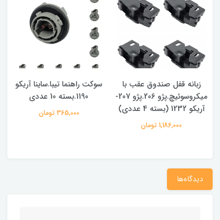
زبانه قفل صندوق عقب با
سوکت راهنما تیبا.ساینا آریکو
میکروسوئیچ.پژو 206.پژو 207-
1190.بسته 10 عددی
آریکو 1232 (بسته 4 عددی)
365,000 تومان
1,186,000 تومان
دیدگاه‌ها