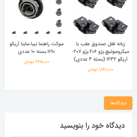
زبانه قفل صندوق عقب با
سوکت راهنما تیبا.ساینا آریکو
میکروسوئیچ.پژو 206.پژو 207-
1190.بسته 10 عددی
آریکو 1232 (بسته 4 عددی)
365,000 تومان
1,186,000 تومان
دیدگاه‌ها
دیدگاه خود را بنویسید