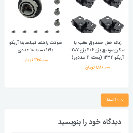
زبانه قفل صندوق عقب با
سوکت راهنما تیبا.ساینا آریکو
میکروسوئیچ.پژو 206.پژو 207-
1190.بسته 10 عددی
آریکو 1232 (بسته 4 عددی)
365,000 تومان
1,186,000 تومان
دیدگاه‌ها
دیدگاه خود را بنویسید