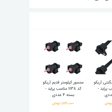
گنتی آریکو
سنسور کیلومتر قدیم آریکو
سنسور دور موتور ز
مناسب پراید -
کد 1138 مناسب پراید -
آریکو کد 137
بسته 4 عددی
عددی
1,840,000 تومان
2,080,000 تومان