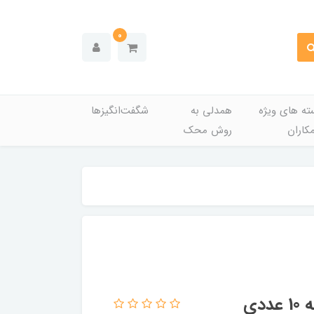
0
ته های ویژه
همدلی به
شگفت‌انگیزها
کاران
روش محک
دی