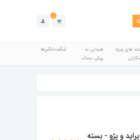
0
ته های ویژه
همدلی به
شگفت‌انگیزها
کاران
روش محک
کو کد 1198 مناسب پراید و پژو - بسته