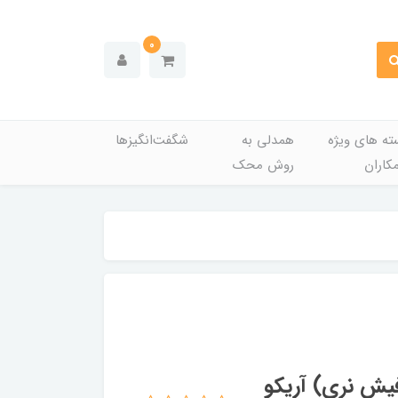
0
ته های ویژه
همدلی به
شگفت‌انگیزها
کاران
روش محک
 موتور برف پاکن.پمپ بنزین (4 فیش نری) آریکو