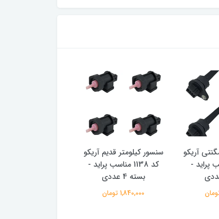
گنتی آریکو
سنسور کیلومتر قدیم آریکو
سنسور دور موتور ز
مناسب پراید -
کد 1138 مناسب پراید -
آریکو کد 137
بسته 4 عددی
عددی
1,840,000 تومان
2,080,000 تومان