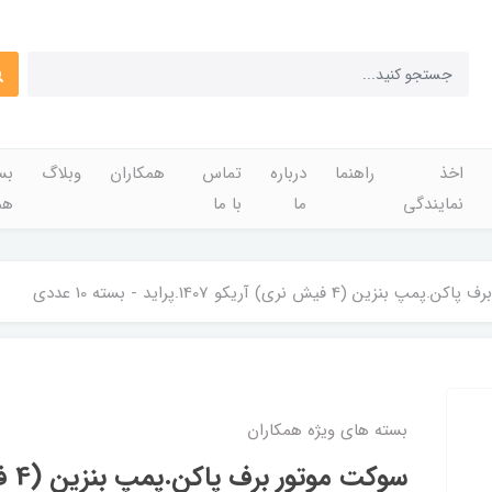
اخذ
راهنما
درباره
تماس
همکاران
وبلاگ
بس
نمایندگی
ما
با ما
هم
ن (4 فیش نری) آریکو 1407.پراید - بسته 10 عددی
بسته های ویژه همکاران
سوکت