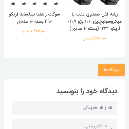
زبانه قفل صندوق عقب با
سوکت راهنما تیبا.ساینا آریکو
میکروسوئیچ.پژو 206.پژو 207-
1190.بسته 10 عددی
آریکو 1232 (بسته 4 عددی)
365,000 تومان
1,186,000 تومان
دیدگاه‌ها
دیدگاه خود را بنویسید