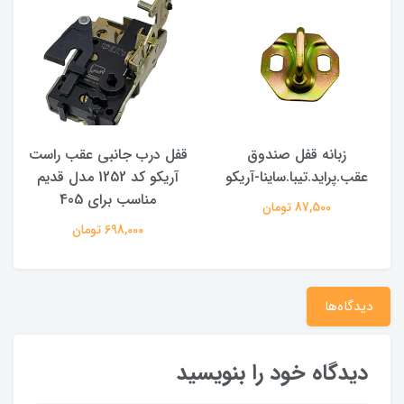
زبانه قفل صندوق
قفل درب جانبی عقب راست
عقب.پراید.تیبا.ساینا-آریکو
آریکو کد 1252 مدل قدیم
مناسب برای 405
م
87,500 تومان
698,000 تومان
دیدگاه‌ها
دیدگاه خود را بنویسید