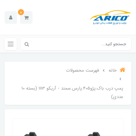
0
خانه
فهرست محصولات
پمپ درب باک.پژو405.پارس.سمند - آریکو 1113 (بسته 10
عددی)