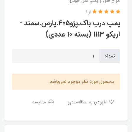
انواع قفل و پمپ قفل خودرو
از 1
پمپ درب باک.پژو405.پارس.سمند -
آریکو 1113 (بسته 10 عددی)
تعداد
محصول مورد نظر موجود نمی‌باشد.
افزودن به علاقه‌مندی
مقایسه